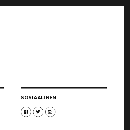
SOSIAALINEN
Näytä
Näytä
Näytä
Syncro89Photography:n
MikaelJohnsson:n
syncro89:n
profiili
profiili
profiili
Facebook
Twitter
Instagram
palvelussa
palvelussa
palvelussa