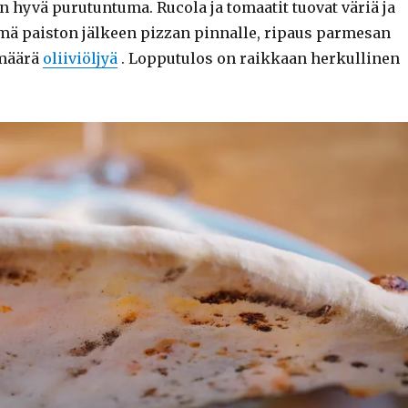
 hyvä purutuntuma. Rucola ja tomaatit tuovat väriä ja
mä paiston jälkeen pizzan pinnalle, ripaus parmesan
 määrä
oliiviöljyä
. Lopputulos on raikkaan herkullinen