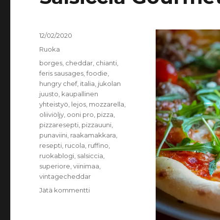
Julkaistu
12/02/2020
Kategoriat
Ruoka
Avainsanat
borges
,
cheddar
,
chianti
,
feris sausages
,
foodie
,
hungry chef
,
italia
,
jukolan
juusto
,
kaupallinen
yhteistyö
,
lejos
,
mozzarella
,
oliiviöljy
,
ooni pro
,
pizza
,
pizzaresepti
,
pizzauuni
,
punaviini
,
raakamakkara
,
resepti
,
rucola
,
ruffino
,
ruokablogi
,
salsiccia
,
superiore
,
viinimaa
,
vintagecheddar
artikkeliin
Jätä kommentti
Salsiccia
Gourmetpizza