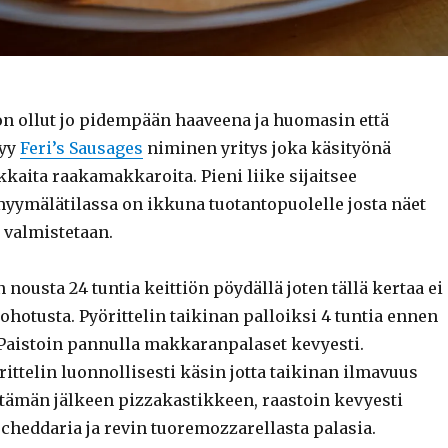
 on ollut jo pidempään haaveena ja huomasin että
tyy
Feri’s Sausages
niminen yritys joka käsityönä
kaita raakamakkaroita. Pieni liike sijaitsee
yymälätilassa on ikkuna tuotantopuolelle josta näet
valmistetaan.
nousta 24 tuntia keittiön pöydällä joten tällä kertaa ei
hotusta. Pyörittelin taikinan palloiksi 4 tuntia ennen
 Paistoin pannulla makkaranpalaset kevyesti.
ittelin luonnollisesti käsin jotta taikinan ilmavuus
n tämän jälkeen pizzakastikkeen, raastoin kevyesti
cheddaria ja revin tuoremozzarellasta palasia.