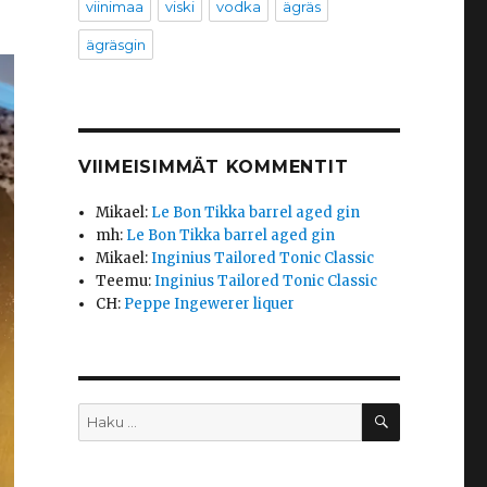
viinimaa
viski
vodka
ägräs
ägräsgin
VIIMEISIMMÄT KOMMENTIT
Mikael
:
Le Bon Tikka barrel aged gin
mh
:
Le Bon Tikka barrel aged gin
Mikael
:
Inginius Tailored Tonic Classic
Teemu
:
Inginius Tailored Tonic Classic
CH
:
Peppe Ingewerer liquer
HAKU
Etsi: