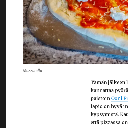
Mozzarella
Tämän jälkeen l
kannattaa pyörä
paistoin
Ooni Pr
lapio on hyvä i
kypsymistä. Kau
että pizzassa on