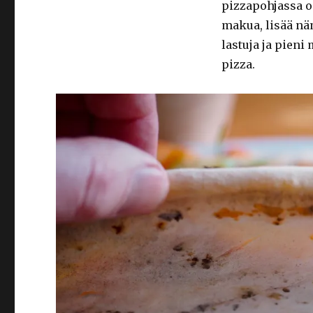
pizzapohjassa on
makua, lisää nä
lastuja ja pieni
pizza.