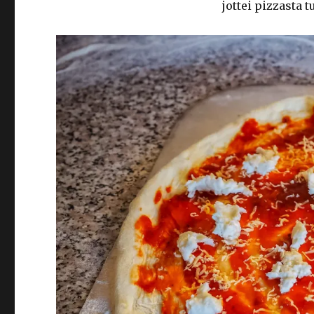
jottei pizzasta t