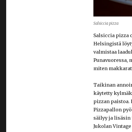
Salsiccia pizza
Salsiccia pizza
Helsingistä löy
valmistaa laaduk
Punavuoressa, m
miten makkarat 
Taikinan annoin 
käytetty kylmäko
pizzan paistoa.
Pizzapallon pyör
säilyy ja lisäsi
Jukolan Vintage 