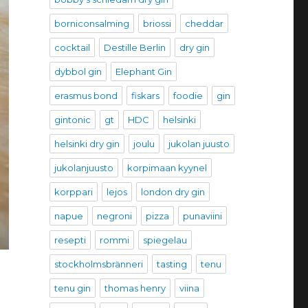
borniconsalming
briossi
cheddar
cocktail
Destille Berlin
dry gin
dybbol gin
Elephant Gin
erasmus bond
fiskars
foodie
gin
gintonic
gt
HDC
helsinki
helsinki dry gin
joulu
jukolan juusto
jukolanjuusto
korpimaan kyynel
korppari
lejos
london dry gin
napue
negroni
pizza
punaviini
resepti
rommi
spiegelau
stockholmsbränneri
tasting
tenu
tenu gin
thomas henry
viina