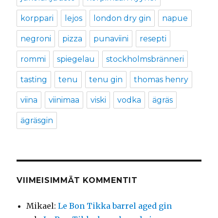
korppari
lejos
london dry gin
napue
negroni
pizza
punaviini
resepti
rommi
spiegelau
stockholmsbränneri
tasting
tenu
tenu gin
thomas henry
viina
viinimaa
viski
vodka
ägräs
ägräsgin
VIIMEISIMMÄT KOMMENTIT
Mikael
:
Le Bon Tikka barrel aged gin