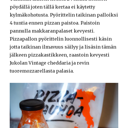
pöydällä joten tällä kertaa ei käytetty
kylmäkohotusta. Pyörittelin taikinan palloiksi
4 tuntia ennen pizzan paistoa. Paistoin
pannulla makkaranpalaset kevyesti.
Pizzapallon pyörittelin luonnollisesti käsin
jotta taikinan ilmavuus säilyy ja lisäsin tämän
jälkeen pizzakastikkeen, raastoin kevyesti
Jukolan Vintage cheddaria ja revin
tuoremozzarellasta palasia.