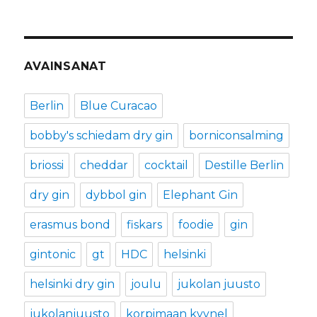
AVAINSANAT
Berlin
Blue Curacao
bobby's schiedam dry gin
borniconsalming
briossi
cheddar
cocktail
Destille Berlin
dry gin
dybbol gin
Elephant Gin
erasmus bond
fiskars
foodie
gin
gintonic
gt
HDC
helsinki
helsinki dry gin
joulu
jukolan juusto
jukolanjuusto
korpimaan kyynel