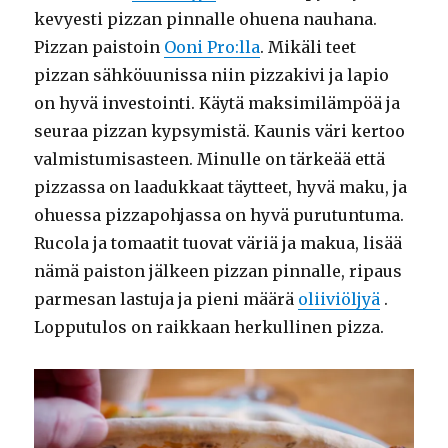
kevyesti pizzan pinnalle ohuena nauhana.
Pizzan paistoin
Ooni Pro:lla
. Mikäli teet
pizzan sähköuunissa niin pizzakivi ja lapio
on hyvä investointi. Käytä maksimilämpöä ja
seuraa pizzan kypsymistä. Kaunis väri kertoo
valmistumisasteen. Minulle on tärkeää että
pizzassa on laadukkaat täytteet, hyvä maku, ja
ohuessa pizzapohjassa on hyvä purutuntuma.
Rucola ja tomaatit tuovat väriä ja makua, lisää
nämä paiston jälkeen pizzan pinnalle, ripaus
parmesan lastuja ja pieni määrä
oliiviöljyä
.
Lopputulos on raikkaan herkullinen pizza.