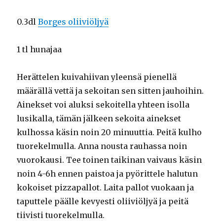
0.3dl
Borges oliiviöljyä
1 tl hunajaa
Herättelen kuivahiivan yleensä pienellä
määrällä vettä ja sekoitan sen sitten jauhoihin.
Ainekset voi aluksi sekoitella yhteen isolla
lusikalla, tämän jälkeen sekoita ainekset
kulhossa käsin noin 20 minuuttia. Peitä kulho
tuorekelmulla. Anna nousta rauhassa noin
vuorokausi. Tee toinen taikinan vaivaus käsin
noin 4-6h ennen paistoa ja pyörittele halutun
kokoiset pizzapallot. Laita pallot vuokaan ja
taputtele päälle kevyesti oliiviöljyä ja peitä
tiivisti tuorekelmulla.