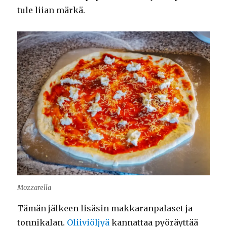
tule liian märkä.
Mozzarella
Tämän jälkeen lisäsin makkaranpalaset ja
tonnikalan.
Oliiviöljyä
kannattaa pyöräyttää