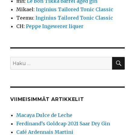
mh
:
Le Bon Tikka barrel aged gin
Mikael
:
Inginius Tailored Tonic Classic
Teemu
:
Inginius Tailored Tonic Classic
CH
:
Peppe Ingewerer liquer
HA
Etsi:
VIIMEISIMMÄT ARTIKKELIT
Macaya Dulce de Leche
Ferdinand’s Goldcap 2021 Saar Dry Gin
Café Ardennais Martini