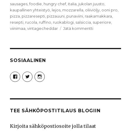
sausages
,
foodie
,
hungry chef
,
italia
,
jukolan juusto
,
kaupallinen yhteistyö
,
lejos
,
mozzarella
,
oliiviöljy
,
ooni pro
,
pizza
,
pizzaresepti
,
pizzauuni
,
punaviini
,
raakamakkara
,
resepti
,
rucola
,
ruffino
,
ruokablogi
,
salsiccia
,
superiore
,
artikkeliin
viinimaa
,
vintagecheddar
Jätä kommentti
Salsiccia
Gourmetpizza
SOSIAALINEN
Näytä
Näytä
Näytä
Syncro89Photography:n
MikaelJohnsson:n
syncro89:n
profiili
profiili
profiili
Facebook
Twitter
Instagram
palvelussa
palvelussa
palvelussa
TEE SÄHKÖPOSTITILAUS BLOGIIN
Kirjoita sähköpostiosoite jolla tilaat