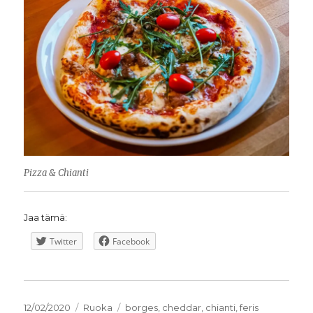
Pizza & Chianti
Jaa tämä:
Twitter
Facebook
Julkaistu
Kategoriat
Avainsanat
12/02/2020
Ruoka
borges
,
cheddar
,
chianti
,
feris