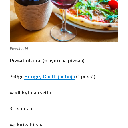
Pizzahetki
Pizzataikina
: (5 pyöreää pizzaa)
750gr
Hungry Cheffi jauhoja
(1 pussi)
4.5dl kylmää vettä
3tl suolaa
4g kuivahiivaa