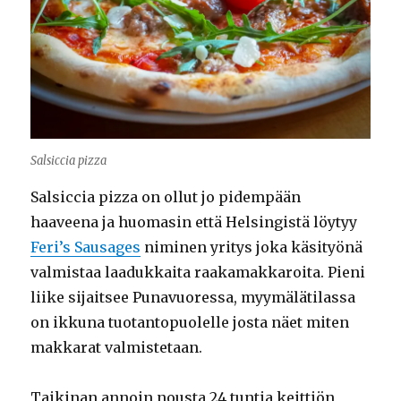
Salsiccia pizza
Salsiccia pizza on ollut jo pidempään
haaveena ja huomasin että Helsingistä löytyy
Feri’s Sausages
niminen yritys joka käsityönä
valmistaa laadukkaita raakamakkaroita. Pieni
liike sijaitsee Punavuoressa, myymälätilassa
on ikkuna tuotantopuolelle josta näet miten
makkarat valmistetaan.
Taikinan annoin nousta 24 tuntia keittiön