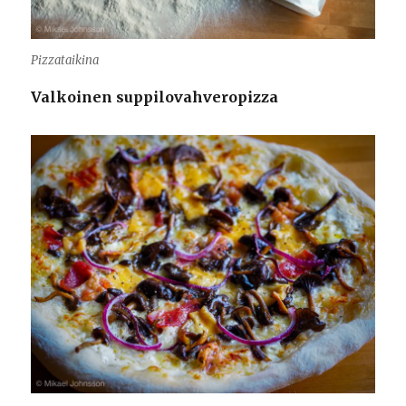
Pizzataikina
Valkoinen suppilovahveropizza