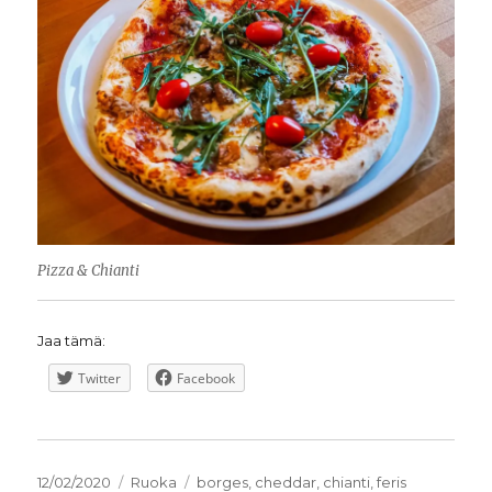
Pizza & Chianti
Jaa tämä:
Twitter
Facebook
Julkaistu
Kategoriat
Avainsanat
12/02/2020
Ruoka
borges
,
cheddar
,
chianti
,
feris