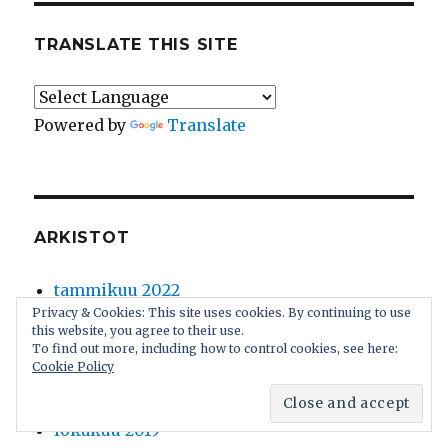
TRANSLATE THIS SITE
Powered by
Translate
ARKISTOT
tammikuu 2022
Privacy & Cookies: This site uses cookies. By continuing to use
joulukuu 2021
this website, you agree to their use.
helmikuu 2021
To find out more, including how to control cookies, see here:
Cookie Policy
helmikuu 2020
marraskuu 2019
lokakuu 2019