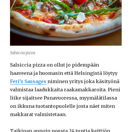
Salsiccia pizza
Salsiccia pizza on ollut jo pidempään
haaveena ja huomasin että Helsingistä löytyy
Feri’s Sausages
niminen yritys joka käsityönä
valmistaa laadukkaita raakamakkaroita. Pieni
liike sijaitsee Punavuoressa, myymälätilassa
on ikkuna tuotantopuolelle josta näet miten
makkarat valmistetaan.
Taikinan annoin nousta 24 tuntia keittiön