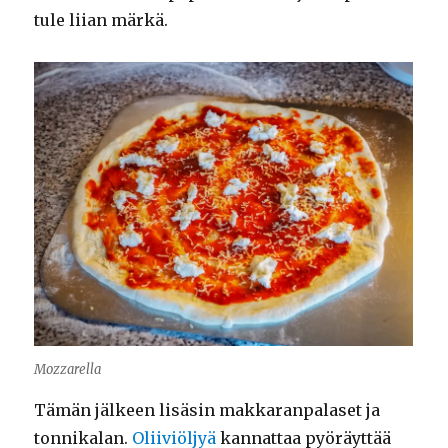
tule liian märkä.
Mozzarella
Tämän jälkeen lisäsin makkaranpalaset ja
tonnikalan.
Oliiviöljyä
kannattaa pyöräyttää