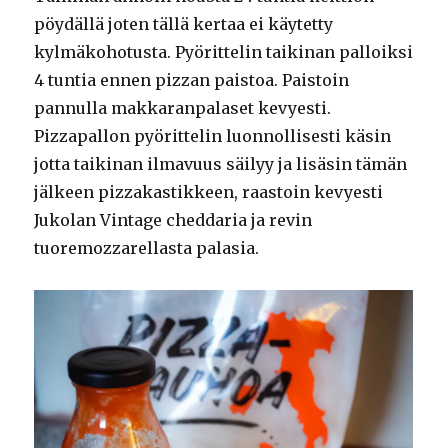
pöydällä joten tällä kertaa ei käytetty
kylmäkohotusta. Pyörittelin taikinan palloiksi
4 tuntia ennen pizzan paistoa. Paistoin
pannulla makkaranpalaset kevyesti.
Pizzapallon pyörittelin luonnollisesti käsin
jotta taikinan ilmavuus säilyy ja lisäsin tämän
jälkeen pizzakastikkeen, raastoin kevyesti
Jukolan Vintage cheddaria ja revin
tuoremozzarellasta palasia.