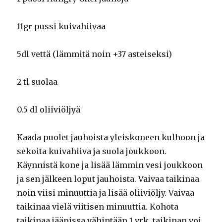
11gr pussi kuivahiivaa
5dl vettä (lämmitä noin +37 asteiseksi)
2 tl suolaa
0.5 dl oliiviöljyä
Kaada puolet jauhoista yleiskoneen kulhoon ja
sekoita kuivahiiva ja suola joukkoon.
Käynnistä kone ja lisää lämmin vesi joukkoon
ja sen jälkeen loput jauhoista. Vaivaa taikinaa
noin viisi minuuttia ja lisää oliiviöljy. Vaivaa
taikinaa vielä viitisen minuuttia. Kohota
taikinaa jääpissa vähintään 1 vrk, taikinan voi