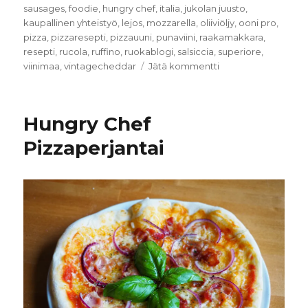
sausages
,
foodie
,
hungry chef
,
italia
,
jukolan juusto
,
kaupallinen yhteistyö
,
lejos
,
mozzarella
,
oliiviöljy
,
ooni pro
,
pizza
,
pizzaresepti
,
pizzauuni
,
punaviini
,
raakamakkara
,
resepti
,
rucola
,
ruffino
,
ruokablogi
,
salsiccia
,
superiore
,
artikkeliin
viinimaa
,
vintagecheddar
Jätä kommentti
Salsiccia
Gourmetpizza
Hungry Chef
Pizzaperjantai