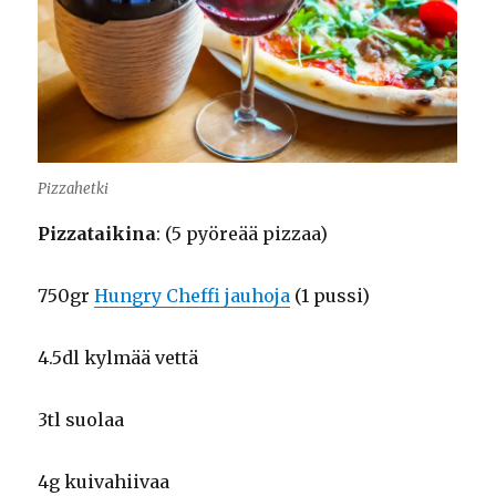
Pizzahetki
Pizzataikina
: (5 pyöreää pizzaa)
750gr
Hungry Cheffi jauhoja
(1 pussi)
4.5dl kylmää vettä
3tl suolaa
4g kuivahiivaa