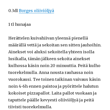
0.3dl
Borges oliiviöljyä
1 tl hunajaa
Herättelen kuivahiivan yleensä pienellä
määrällä vettä ja sekoitan sen sitten jauhoihin.
Ainekset voi aluksi sekoitella yhteen isolla
lusikalla, tämän jälkeen sekoita ainekset
kulhossa käsin noin 20 minuuttia. Peitä kulho
tuorekelmulla. Anna nousta rauhassa noin
vuorokausi. Tee toinen taikinan vaivaus käsin
noin 4-6h ennen paistoa ja pyörittele halutun
kokoiset pizzapallot. Laita pallot vuokaan ja
taputtele päälle kevyesti oliiviöljyä ja peitä
tiivisti tuorekelmulla.