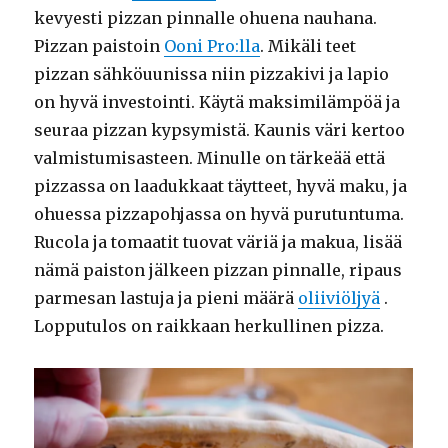
kevyesti pizzan pinnalle ohuena nauhana.
Pizzan paistoin
Ooni Pro:lla
. Mikäli teet
pizzan sähköuunissa niin pizzakivi ja lapio
on hyvä investointi. Käytä maksimilämpöä ja
seuraa pizzan kypsymistä. Kaunis väri kertoo
valmistumisasteen. Minulle on tärkeää että
pizzassa on laadukkaat täytteet, hyvä maku, ja
ohuessa pizzapohjassa on hyvä purutuntuma.
Rucola ja tomaatit tuovat väriä ja makua, lisää
nämä paiston jälkeen pizzan pinnalle, ripaus
parmesan lastuja ja pieni määrä
oliiviöljyä
.
Lopputulos on raikkaan herkullinen pizza.