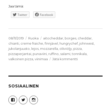
Jaa tämä:
Twitter
Facebook
Julkaistu
Kategoriat
Avainsanat
08/11/2019
Ruoka
aitocheddar
,
borges
,
cheddar
,
chianti
,
creme fraiche
,
finnjävel
,
hungrychef
,
johnwest
,
jukolanjuusto
,
lejos
,
mozzarella
,
oliiviöljy
,
pizza
,
pizzaperjantai
,
punaviini
,
ruffino
,
salami
,
tonnikala
,
artikkeliin
valkoinen pizza
,
viinimaa
Jätä kommentti
Hungry
Chef
Pizzaperjantai
SOSIAALINEN
Näytä
Näytä
Näytä
Syncro89Photography:n
MikaelJohnsson:n
syncro89:n
profiili
profiili
profiili
Facebook
Twitter
Instagram