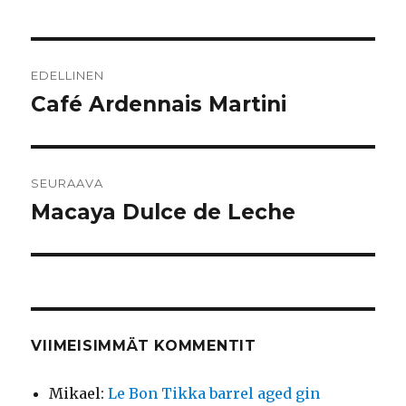
Artikkelien
EDELLINEN
selaus
Café Ardennais Martini
Edellinen
artikkeli:
SEURAAVA
Macaya Dulce de Leche
Seuraava
artikkeli:
VIIMEISIMMÄT KOMMENTIT
Mikael
:
Le Bon Tikka barrel aged gin