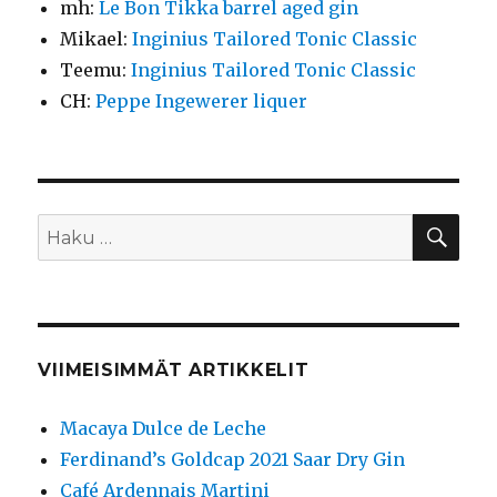
mh
:
Le Bon Tikka barrel aged gin
Mikael
:
Inginius Tailored Tonic Classic
Teemu
:
Inginius Tailored Tonic Classic
CH
:
Peppe Ingewerer liquer
HA
Etsi:
VIIMEISIMMÄT ARTIKKELIT
Macaya Dulce de Leche
Ferdinand’s Goldcap 2021 Saar Dry Gin
Café Ardennais Martini