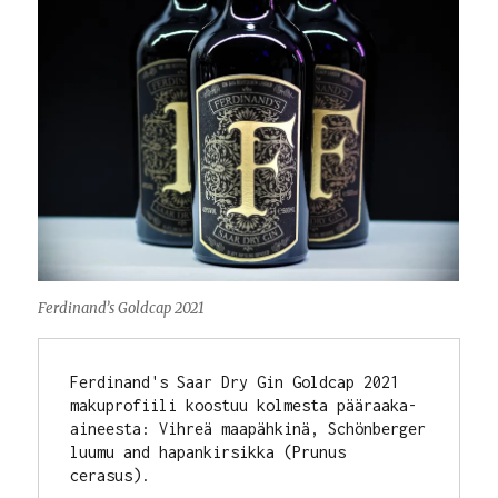
Ferdinand’s Goldcap 2021
Ferdinand's Saar Dry Gin Goldcap 2021 
makuprofiili koostuu kolmesta pääraaka-
aineesta: Vihreä maapähkinä, Schönberger 
luumu and hapankirsikka (Prunus 
cerasus). 
