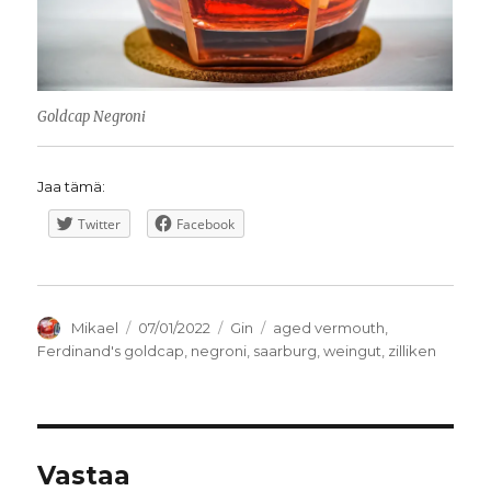
Goldcap Negroni
Jaa tämä:
Twitter
Facebook
Kirjoittaja
Julkaistu
Kategoriat
Avainsanat
Mikael
07/01/2022
Gin
aged vermouth
,
Ferdinand's goldcap
,
negroni
,
saarburg
,
weingut
,
zilliken
Vastaa