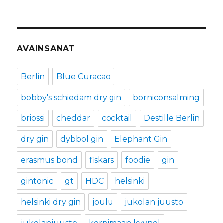
AVAINSANAT
Berlin
Blue Curacao
bobby's schiedam dry gin
borniconsalming
briossi
cheddar
cocktail
Destille Berlin
dry gin
dybbol gin
Elephant Gin
erasmus bond
fiskars
foodie
gin
gintonic
gt
HDC
helsinki
helsinki dry gin
joulu
jukolan juusto
jukolanjuusto
korpimaan kyynel