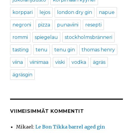
korppari
lejos
london dry gin
napue
negroni
pizza
punaviini
resepti
rommi
spiegelau
stockholmsbränneri
tasting
tenu
tenu gin
thomas henry
viina
viinimaa
viski
vodka
ägräs
ägräsgin
VIIMEISIMMÄT KOMMENTIT
Mikael
:
Le Bon Tikka barrel aged gin