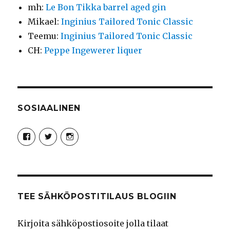
mh
:
Le Bon Tikka barrel aged gin
Mikael
:
Inginius Tailored Tonic Classic
Teemu
:
Inginius Tailored Tonic Classic
CH
:
Peppe Ingewerer liquer
SOSIAALINEN
Näytä
Näytä
Näytä
Syncro89Photography:n
MikaelJohnsson:n
syncro89:n
profiili
profiili
profiili
Facebook
Twitter
Instagram
palvelussa
palvelussa
palvelussa
TEE SÄHKÖPOSTITILAUS BLOGIIN
Kirjoita sähköpostiosoite jolla tilaat