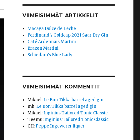
VIIMEISIMMÄT ARTIKKELIT
Macaya Dulce de Leche
Ferdinand’s Goldcap 2021 Saar Dry Gin
Café Ardennais Martini
Brazen Martini
Schiedam’s Blue Lady
VIIMEISIMMÄT KOMMENTIT
Mikael
:
Le Bon Tikka barrel aged gin
mh
:
Le Bon Tikka barrel aged gin
Mikael
:
Inginius Tailored Tonic Classic
Teemu
:
Inginius Tailored Tonic Classic
CH
:
Peppe Ingewerer liquer