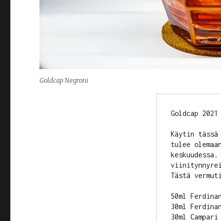
Goldcap Negroni
Goldcap 2021 
Käytin tässä
tulee olemaa
keskuudessa. 
viinitynnyrei
Tästä vermuti
50ml Ferdinan
30ml Ferdinan
30ml Campari