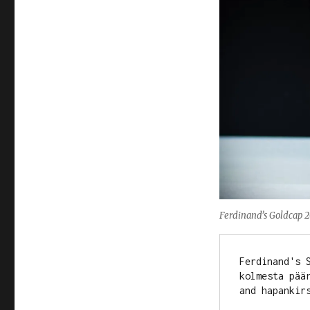
Ferdinand’s Goldcap 
Ferdinand's 
kolmesta pää
and hapankirs