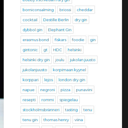
borniconsalming
briossi
cheddar
cocktail
Destille Berlin
dry gin
dybbol gin
Elephant Gin
erasmus bond
fiskars
foodie
gin
gintonic
gt
HDC
helsinki
helsinki dry gin
joulu
jukolan juusto
jukolanjuusto
korpimaan kyynel
korppari
lejos
london dry gin
napue
negroni
pizza
punaviini
resepti
rommi
spiegelau
stockholmsbränneri
tasting
tenu
tenu gin
thomas henry
viina