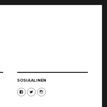
SOSIAALINEN
Näytä
Näytä
Näytä
Syncro89Photography:n
MikaelJohnsson:n
syncro89:n
profiili
profiili
profiili
Facebook
Twitter
Instagram
palvelussa
palvelussa
palvelussa