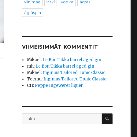
viinimaa
viski
vodka
ägräs
ägräsgin
VIIMEISIMMÄT KOMMENTIT
Mikael
:
Le Bon Tikka barrel aged gin
mh
:
Le Bon Tikka barrel aged gin
Mikael
:
Inginius Tailored Tonic Classic
Teemu
:
Inginius Tailored Tonic Classic
CH
:
Peppe Ingewerer liquer
HAKU
Etsi: