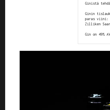
Ginistä tehdä
Ginin tislau
paras viini:
Zilliken Saar
Gin on 49% A