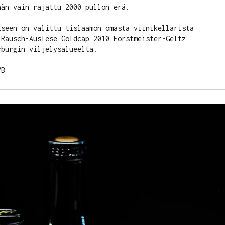
än vain rajattu 2000 pullon erä. 

kseen on valittu tislaamon omasta viinikellarista 
 Rausch-Auslese Goldcap 2010 Forstmeister-Geltz 
burgin viljelysalueelta.

VB