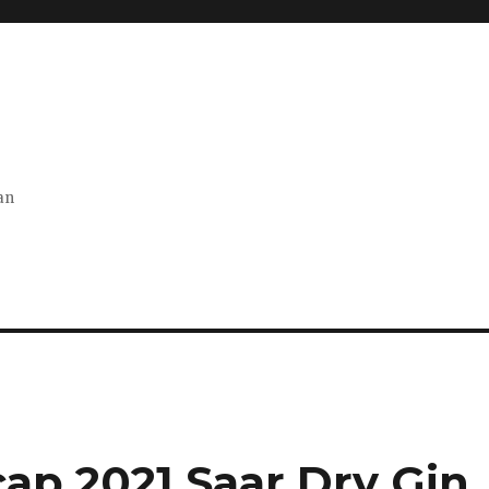
an
ap 2021 Saar Dry Gin