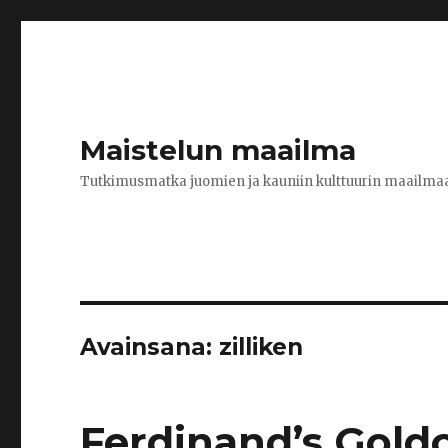
Maistelun maailma
Tutkimusmatka juomien ja kauniin kulttuurin maailma
Avainsana:
zilliken
Ferdinand’s Goldc