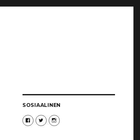
SOSIAALINEN
Näytä
Näytä
Näytä
Syncro89Photography:n
MikaelJohnsson:n
syncro89:n
profiili
profiili
profiili
Facebook
Twitter
Instagram
palvelussa
palvelussa
palvelussa