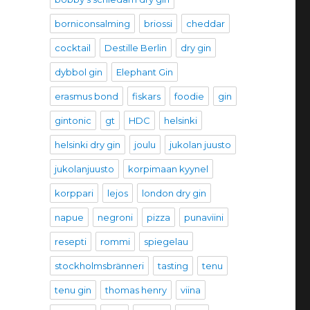
borniconsalming
briossi
cheddar
cocktail
Destille Berlin
dry gin
dybbol gin
Elephant Gin
erasmus bond
fiskars
foodie
gin
gintonic
gt
HDC
helsinki
helsinki dry gin
joulu
jukolan juusto
jukolanjuusto
korpimaan kyynel
korppari
lejos
london dry gin
napue
negroni
pizza
punaviini
resepti
rommi
spiegelau
stockholmsbränneri
tasting
tenu
tenu gin
thomas henry
viina