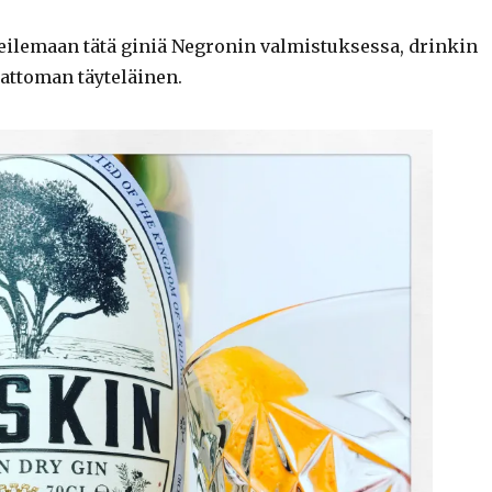
eilemaan tätä giniä Negronin valmistuksessa, drinkin
ttoman täyteläinen.