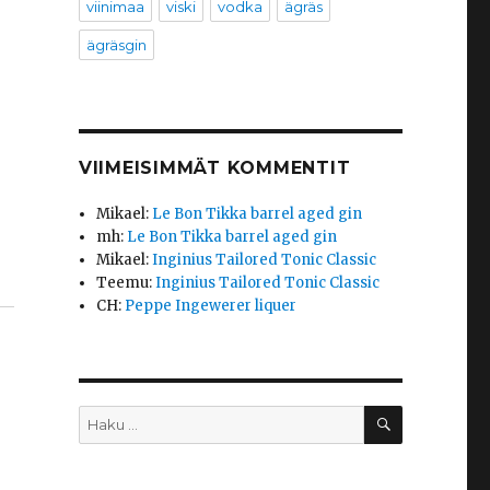
viinimaa
viski
vodka
ägräs
ägräsgin
VIIMEISIMMÄT KOMMENTIT
Mikael
:
Le Bon Tikka barrel aged gin
mh
:
Le Bon Tikka barrel aged gin
Mikael
:
Inginius Tailored Tonic Classic
Teemu
:
Inginius Tailored Tonic Classic
CH
:
Peppe Ingewerer liquer
HAKU
Etsi: