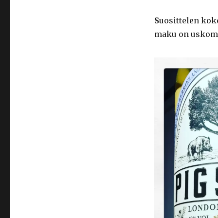
S
uosittelen kok
maku on uskoma