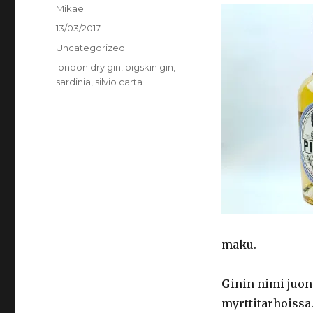
Kirjoittaja
Mikael
Julkaistu
13/03/2017
Kategoriat
Uncategorized
Avainsanat
london dry gin
,
pigskin gin
,
sardinia
,
silvio carta
maku.
G
inin nimi juont
myrttitarhoissa