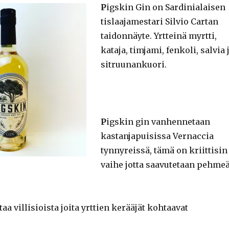
P
igskin Gin on Sardinialaisen
tislaajamestari Silvio Cartan
taidonnäyte. Yrtteinä myrtti,
kataja, timjami, fenkoli, salvia 
sitruunankuori.
P
igskin gin vanhennetaan
kastanjapuisissa Vernaccia
tynnyreissä, tämä on kriittisin
vaihe jotta saavutetaan pehme
aa villisioista joita yrttien kerääjät kohtaavat
.