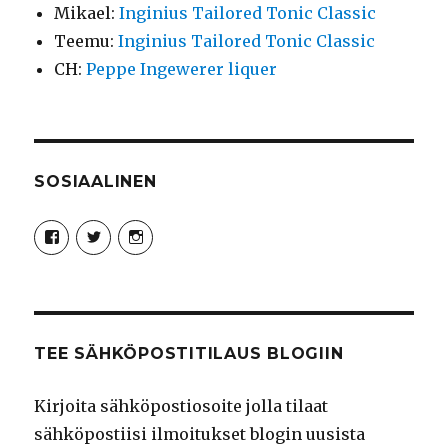
Mikael
:
Inginius Tailored Tonic Classic
Teemu
:
Inginius Tailored Tonic Classic
CH
:
Peppe Ingewerer liquer
SOSIAALINEN
Näytä
Näytä
Näytä
Syncro89Photography:n
MikaelJohnsson:n
syncro89:n
profiili
profiili
profiili
Facebook
Twitter
Instagram
palvelussa
palvelussa
palvelussa
TEE SÄHKÖPOSTITILAUS BLOGIIN
Kirjoita sähköpostiosoite jolla tilaat
sähköpostiisi ilmoitukset blogin uusista