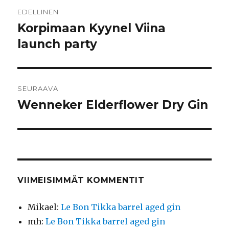
Artikkelien
EDELLINEN
selaus
Korpimaan Kyynel Viina
Edellinen
artikkeli:
launch party
SEURAAVA
Wenneker Elderflower Dry Gin
Seuraava
artikkeli:
VIIMEISIMMÄT KOMMENTIT
Mikael
:
Le Bon Tikka barrel aged gin
mh
:
Le Bon Tikka barrel aged gin