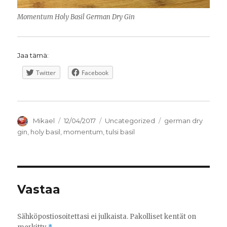
Momentum Holy Basil German Dry Gin
Jaa tämä:
Twitter
Facebook
Kirjoittaja
Julkaistu
Kategoriat
Avainsanat
Mikael
12/04/2017
Uncategorized
german dry
gin
,
holy basil
,
momentum
,
tulsi basil
Vastaa
Sähköpostiosoitettasi ei julkaista.
Pakolliset kentät on