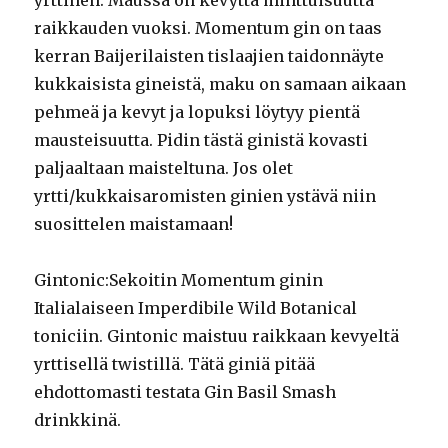
yrttinen. Maussa on kevyttä minttuisuutta
raikkauden vuoksi. Momentum gin on taas
kerran Baijerilaisten tislaajien taidonnäyte
kukkaisista gineistä, maku on samaan aikaan
pehmeä ja kevyt ja lopuksi löytyy pientä
mausteisuutta. Pidin tästä ginistä kovasti
paljaaltaan maisteltuna. Jos olet
yrtti/kukkaisaromisten ginien ystävä niin
suosittelen maistamaan!
Gintonic:Sekoitin Momentum ginin
Italialaiseen Imperdibile Wild Botanical
toniciin. Gintonic maistuu raikkaan kevyeltä
yrttisellä twistillä. Tätä giniä pitää
ehdottomasti testata Gin Basil Smash
drinkkinä.