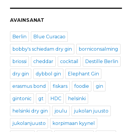
AVAINSANAT
Berlin
Blue Curacao
bobby's schiedam dry gin
borniconsalming
briossi
cheddar
cocktail
Destille Berlin
dry gin
dybbol gin
Elephant Gin
erasmus bond
fiskars
foodie
gin
gintonic
gt
HDC
helsinki
helsinki dry gin
joulu
jukolan juusto
jukolanjuusto
korpimaan kyynel