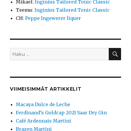
Mikael
:
Inginius Tailored Tonic Classic
Teemu
:
Inginius Tailored Tonic Classic
CH
:
Peppe Ingewerer liquer
HA
Etsi:
VIIMEISIMMÄT ARTIKKELIT
Macaya Dulce de Leche
Ferdinand’s Goldcap 2021 Saar Dry Gin
Café Ardennais Martini
Brazen Martini