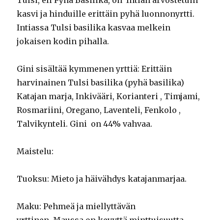
Tulsi, eli Pyhä Basilika, on Intian arvostetuin
kasvi ja hinduille erittäin pyhä luonnonyrtti.
Intiassa Tulsi basilika kasvaa melkein
jokaisen kodin pihalla.
Gini sisältää kymmenen yrttiä: Erittäin
harvinainen Tulsi basilika (pyhä basilika)
Katajan marja, Inkivääri, Korianteri , Timjami,
Rosmariini, Oregano, Laventeli, Fenkolo ,
Talvikynteli. Gini on 44% vahvaa.
Maistelu:
Tuoksu: Mieto ja häivähdys katajanmarjaa.
Maku: Pehmeä ja miellyttävän