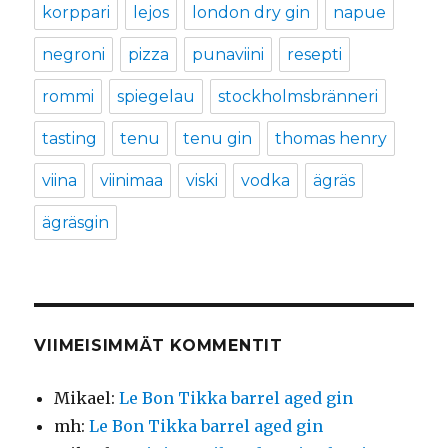
korppari
lejos
london dry gin
napue
negroni
pizza
punaviini
resepti
rommi
spiegelau
stockholmsbränneri
tasting
tenu
tenu gin
thomas henry
viina
viinimaa
viski
vodka
ägräs
ägräsgin
VIIMEISIMMÄT KOMMENTIT
Mikael
:
Le Bon Tikka barrel aged gin
mh
:
Le Bon Tikka barrel aged gin