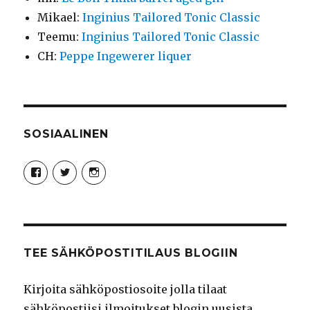
Mikael
:
Inginius Tailored Tonic Classic
Teemu
:
Inginius Tailored Tonic Classic
CH
:
Peppe Ingewerer liquer
SOSIAALINEN
Näytä
Näytä
Näytä
Syncro89Photography:n
MikaelJohnsson:n
syncro89:n
profiili
profiili
profiili
Facebook
Twitter
Instagram
palvelussa
palvelussa
palvelussa
TEE SÄHKÖPOSTITILAUS BLOGIIN
Kirjoita sähköpostiosoite jolla tilaat
sähköpostiisi ilmoitukset blogin uusista