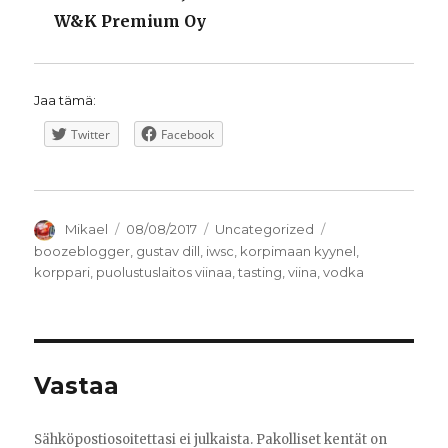
W&K Premium Oy
Jaa tämä:
Twitter
Facebook
Kirjoittaja
Julkaistu
Kategoriat
Avainsanat
Mikael
08/08/2017
Uncategorized
boozeblogger
,
gustav dill
,
iwsc
,
korpimaan kyynel
,
korppari
,
puolustuslaitos viinaa
,
tasting
,
viina
,
vodka
Vastaa
Sähköpostiosoitettasi ei julkaista.
Pakolliset kentät on