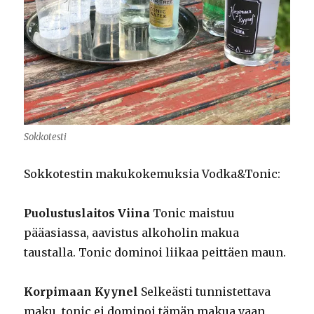
Sokkotesti
Sokkotestin makukokemuksia Vodka&Tonic:
Puolustuslaitos Viina
Tonic maistuu
pääasiassa, aavistus alkoholin makua
taustalla. Tonic dominoi liikaa peittäen maun.
Korpimaan Kyynel
Selkeästi tunnistettava
maku, tonic ei dominoi tämän makua vaan