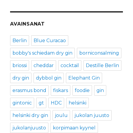
AVAINSANAT
Berlin
Blue Curacao
bobby's schiedam dry gin
borniconsalming
briossi
cheddar
cocktail
Destille Berlin
dry gin
dybbol gin
Elephant Gin
erasmus bond
fiskars
foodie
gin
gintonic
gt
HDC
helsinki
helsinki dry gin
joulu
jukolan juusto
jukolanjuusto
korpimaan kyynel