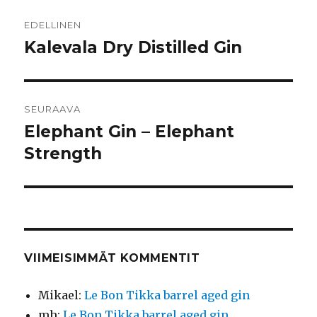
Artikkelien
EDELLINEN
selaus
Kalevala Dry Distilled Gin
Edellinen
artikkeli:
SEURAAVA
Elephant Gin – Elephant
Seuraava
artikkeli:
Strength
VIIMEISIMMÄT KOMMENTIT
Mikael
:
Le Bon Tikka barrel aged gin
mh
:
Le Bon Tikka barrel aged gin