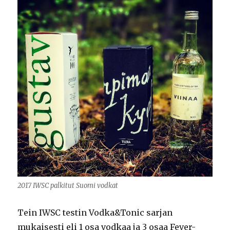
2017 IWSC palkitut Suomi vodkat
Tein IWSC testin Vodka&Tonic sarjan
mukaisesti eli 1 osa vodkaa ja 3 osaa Fever-