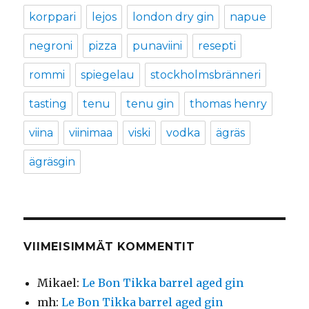
korppari
lejos
london dry gin
napue
negroni
pizza
punaviini
resepti
rommi
spiegelau
stockholmsbränneri
tasting
tenu
tenu gin
thomas henry
viina
viinimaa
viski
vodka
ägräs
ägräsgin
VIIMEISIMMÄT KOMMENTIT
Mikael
:
Le Bon Tikka barrel aged gin
mh
:
Le Bon Tikka barrel aged gin