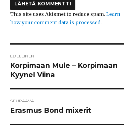
This site uses Akismet to reduce spam.
Learn
how your comment data is processed
.
Artikkelien
EDELLINEN
selaus
Korpimaan Mule – Korpimaan
Edellinen
artikkeli:
Kyynel Viina
SEURAAVA
Erasmus Bond mixerit
Seuraava
artikkeli: