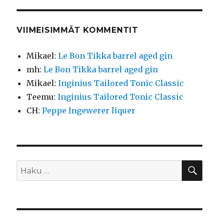
VIIMEISIMMÄT KOMMENTIT
Mikael
:
Le Bon Tikka barrel aged gin
mh
:
Le Bon Tikka barrel aged gin
Mikael
:
Inginius Tailored Tonic Classic
Teemu
:
Inginius Tailored Tonic Classic
CH
:
Peppe Ingewerer liquer
HA
Etsi: