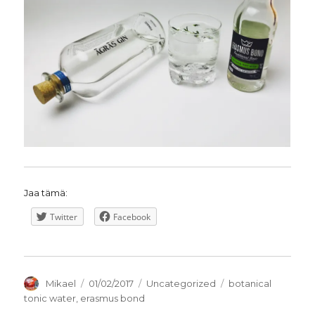
Jaa tämä:
Twitter
Facebook
Kirjoittaja
Julkaistu
Kategoriat
Avainsanat
Mikael
01/02/2017
Uncategorized
botanical
tonic water
,
erasmus bond