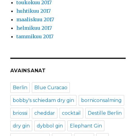
toukokuu 2017
huhtikuu 2017
maaliskuu 2017
helmikuu 2017
tammikuu 2017
AVAINSANAT
Berlin
Blue Curacao
bobby's schiedam dry gin
borniconsalming
briossi
cheddar
cocktail
Destille Berlin
dry gin
dybbol gin
Elephant Gin