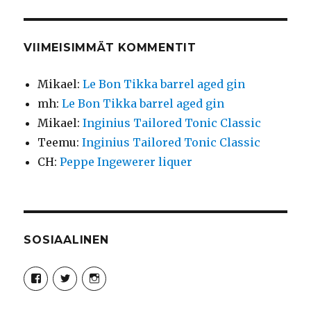
VIIMEISIMMÄT KOMMENTIT
Mikael
:
Le Bon Tikka barrel aged gin
mh
:
Le Bon Tikka barrel aged gin
Mikael
:
Inginius Tailored Tonic Classic
Teemu
:
Inginius Tailored Tonic Classic
CH
:
Peppe Ingewerer liquer
SOSIAALINEN
Näytä
Näytä
Näytä
Syncro89Photography:n
MikaelJohnsson:n
syncro89:n
profiili
profiili
profiili
Facebook
Twitter
Instagram