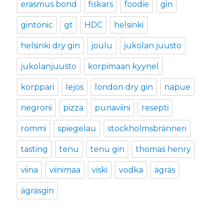
erasmus bond
fiskars
foodie
gin
gintonic
gt
HDC
helsinki
helsinki dry gin
joulu
jukolan juusto
jukolanjuusto
korpimaan kyynel
korppari
lejos
london dry gin
napue
negroni
pizza
punaviini
resepti
rommi
spiegelau
stockholmsbränneri
tasting
tenu
tenu gin
thomas henry
viina
viinimaa
viski
vodka
ägräs
ägräsgin