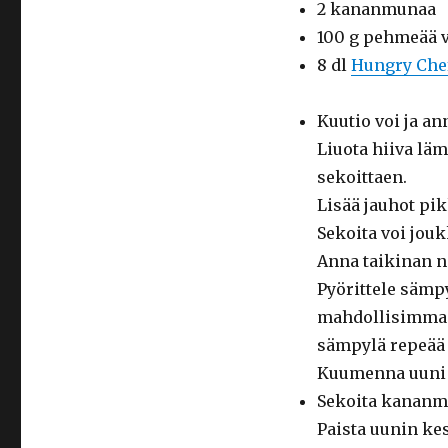
2 kananmunaa
100 g pehmeää v
8 dl
Hungry Che
Kuutio voi ja 
Liuota hiiva lä
sekoittaen.
Lisää jauhot pik
Sekoita voi jouk
Anna taikinan no
Pyörittele sämp
mahdollisimman 
sämpylä repeää p
Kuumenna uuni 
Sekoita kananmu
Paista uunin ke