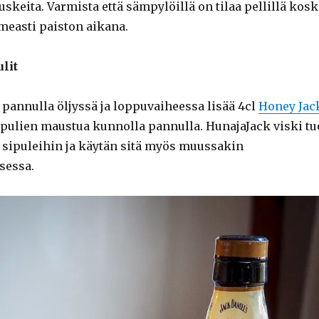
skeita. Varmista että sämpylöillä on tilaa pellillä kosk
measti paiston aikana.
lit
i pannulla öljyssä ja loppuvaiheessa lisää 4cl
Honey Jac
ipulien maustua kunnolla pannulla. HunajaJack viski tu
sipuleihin ja käytän sitä myös muussakin
sessa.