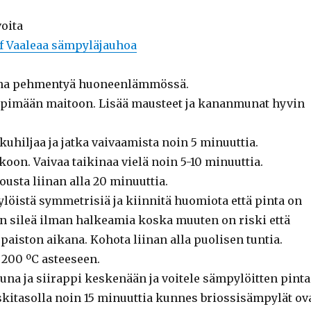
oita
f Vaaleaa sämpyläjauhoa
anna pehmentyä huoneenlämmössä.
mpimään maitoon. Lisää mausteet ja kananmunat hyvin
kuhiljaa ja jatka vaivaamista noin 5 minuuttia.
koon. Vaivaa taikinaa vielä noin 5-10 minuuttia.
usta liinan alla 20 minuuttia.
ylöistä symmetrisiä ja kiinnitä huomiota että pinta on
sileä ilman halkeamia koska muuten on riski että
aiston aikana. Kohota liinan alla puolisen tuntia.
200 ºC asteeseen.
na ja siirappi keskenään ja voitele sämpylöitten pinta
skitasolla noin 15 minuuttia kunnes briossisämpylät ov