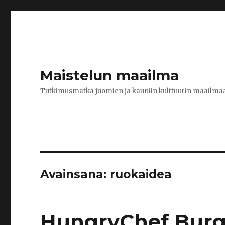
Maistelun maailma
Tutkimusmatka juomien ja kauniin kulttuurin maailma
Avainsana:
ruokaidea
HungryChef Burge