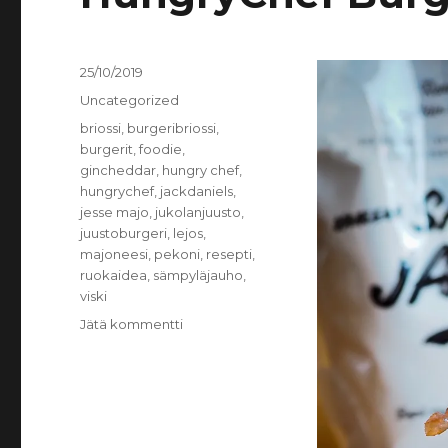
Julkaistu
25/10/2019
Kategoriat
Uncategorized
Avainsanat
briossi
,
burgeribriossi
,
burgerit
,
foodie
,
gincheddar
,
hungry chef
,
hungrychef
,
jackdaniels
,
jesse majo
,
jukolanjuusto
,
juustoburgeri
,
lejos
,
majoneesi
,
pekoni
,
resepti
,
ruokaidea
,
sämpyläjauho
,
viski
artikkeliin
Jätä kommentti
HungryChef
Burgeribriossit