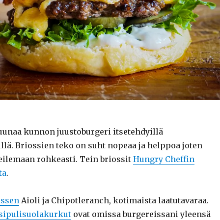
unaa kunnon juustoburgeri itsetehdyillä
llä. Briossien teko on suht nopeaa ja helppoa joten
eilemaan rohkeasti. Tein briossit
Hungry Cheffin
ta
.
essen
Aioli ja Chipotleranch, kotimaista laatutavaraa.
sipulisuolakurkut
ovat omissa burgereissani yleensä