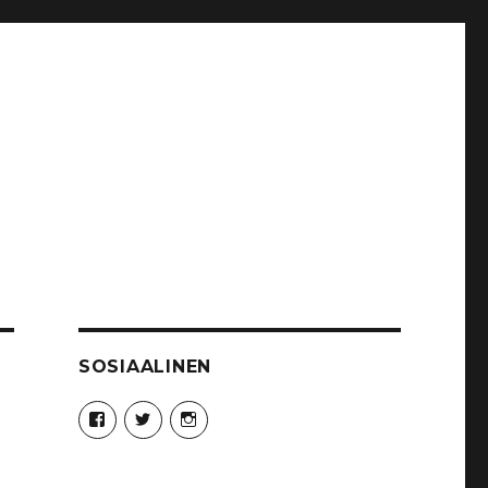
SOSIAALINEN
Näytä
Näytä
Näytä
Syncro89Photography:n
MikaelJohnsson:n
syncro89:n
profiili
profiili
profiili
Facebook
Twitter
Instagram
palvelussa
palvelussa
palvelussa