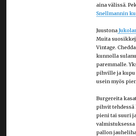
aina välissä. P
Snellmannin ku
Juustona
Jukola
Muita suosikkej
Vintage. Chedda
kunnolla sulanu
paremmalle. Yks
pihville ja kupu
usein myös pien
Burgereita kasat
pihvit tehdessä
pieni tai suuri 
valmistuksessa 
pallon jauheliha