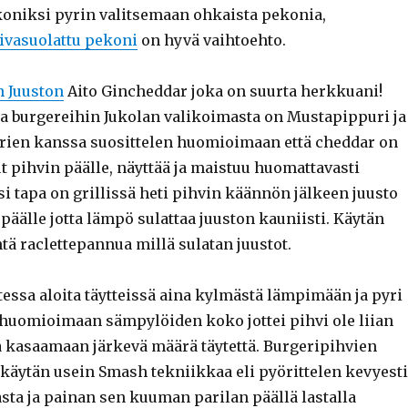
ekoniksi pyrin valitsemaan ohkaista pekonia,
ivasuolattu pekoni
on hyvä vaihtoehto.
n Juuston
Aito Gincheddar joka on suurta herkkuani!
a burgereihin Jukolan valikoimasta on Mustapippuri ja
rien kanssa suosittelen huomioimaan että cheddar on
t pihvin päälle, näyttää ja maistuu huomattavasti
i tapa on grillissä heti pihvin käännön jälkeen juusto
 päälle jotta lämpö sulattaa juuston kauniisti. Käytän
tä raclettepannua millä sulatan juustot.
essa aloita täytteissä aina kylmästä lämpimään ja pyri
 huomioimaan sämpylöiden koko jottei pihvi ole liian
ja kasaamaan järkevä määrä täytettä. Burgeripihvien
käytän usein Smash tekniikkaa eli pyörittelen kevyesti
sta ja painan sen kuuman parilan päällä lastalla