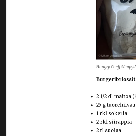
Hungry Cheff Sämpyl
Burgeribriossit
2 1/2 dl maitoa
25 g tuorehiivaa
1 rkl sokeria
2 rkl siirappia
2 tl suolaa