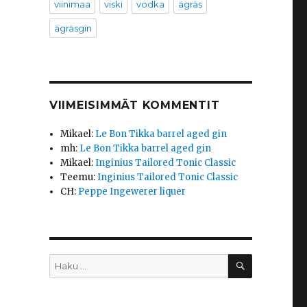
viinimaa
viski
vodka
ägräs
ägräsgin
VIIMEISIMMÄT KOMMENTIT
Mikael
:
Le Bon Tikka barrel aged gin
mh
:
Le Bon Tikka barrel aged gin
Mikael
:
Inginius Tailored Tonic Classic
Teemu
:
Inginius Tailored Tonic Classic
CH
:
Peppe Ingewerer liquer
HAKU
Etsi: