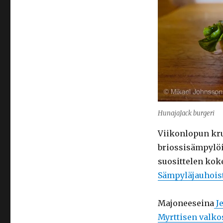
HunajaJack burgeri
Viikonlopun kru
briossisämpylöi
suosittelen kok
Sämpyläjauhois
Majoneeseina
J
Myrttisen valko