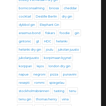
borniconsalming
briossi
cheddar
cocktail
Destille Berlin
dry gin
dybbol gin
Elephant Gin
erasmus bond
fiskars
foodie
gin
gintonic
gt
HDC
helsinki
helsinki dry gin
joulu
jukolan juusto
jukolanjuusto
korpimaan kyynel
korppari
lejos
london dry gin
napue
negroni
pizza
punaviini
resepti
rommi
spiegelau
stockholmsbränneri
tasting
tenu
tenu gin
thomas henry
viina