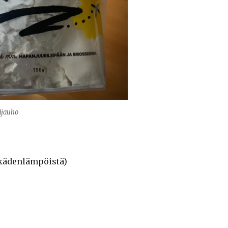
äjauho
 (kädenlämpöistä)