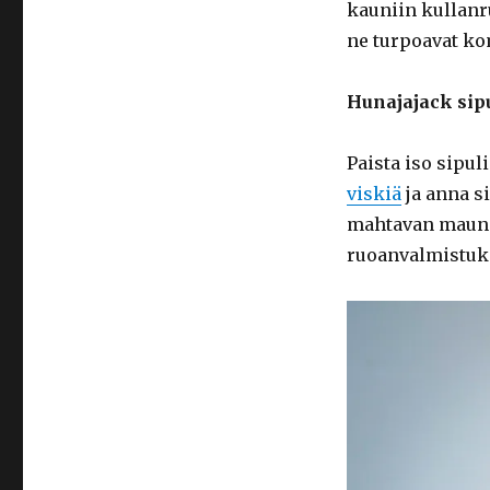
kauniin kullanru
ne turpoavat ko
Hunajajack sipu
Paista iso sipul
viskiä
ja anna s
mahtavan maun 
ruoanvalmistuk