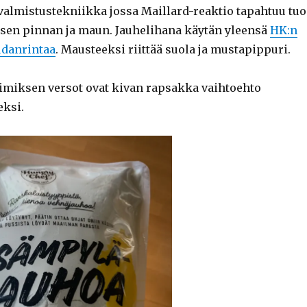
valmistustekniikka jossa Maillard-reaktio tapahtuu tuo
isen pinnan ja maun. Jauhelihana käytän yleensä
HK:n
danrintaa
. Mausteeksi riittää suola ja mustapippuri.
 Mimiksen versot ovat kivan rapsakka vaihtoehto
eksi.