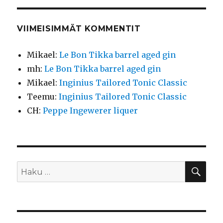
VIIMEISIMMÄT KOMMENTIT
Mikael
:
Le Bon Tikka barrel aged gin
mh
:
Le Bon Tikka barrel aged gin
Mikael
:
Inginius Tailored Tonic Classic
Teemu
:
Inginius Tailored Tonic Classic
CH
:
Peppe Ingewerer liquer
HA
Etsi: