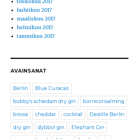
toukokuu 2017
huhtikuu 2017
maaliskuu 2017
helmikuu 2017
tammikuu 2017
AVAINSANAT
Berlin
Blue Curacao
bobby's schiedam dry gin
borniconsalming
briossi
cheddar
cocktail
Destille Berlin
dry gin
dybbol gin
Elephant Gin