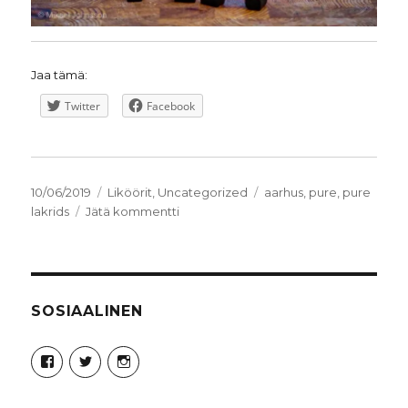
Jaa tämä:
Twitter
Facebook
Julkaistu
Kategoriat
Avainsanat
10/06/2019
Liköörit
,
Uncategorized
aarhus
,
pure
,
pure
artikkeliin
lakrids
Jätä kommentti
Maistelussa
Tanskalainen
PURE
Lakrids
SOSIAALINEN
Näytä
Näytä
Näytä
Syncro89Photography:n
MikaelJohnsson:n
syncro89:n
profiili
profiili
profiili
Facebook
Twitter
Instagram