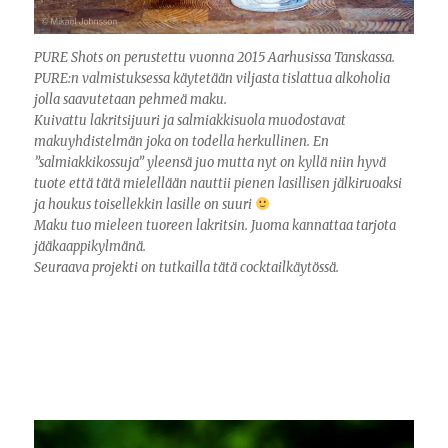
PURE Shots on perustettu vuonna 2015 Aarhusissa Tanskassa.
PURE:n valmistuksessa käytetään viljasta tislattua alkoholia
jolla saavutetaan pehmeä maku.
Kuivattu lakritsijuuri ja salmiakkisuola muodostavat
makuyhdistelmän joka on todella herkullinen. En
”salmiakkikossuja” yleensä juo mutta nyt on kyllä niin hyvä
tuote että tätä mielellään nauttii pienen lasillisen jälkiruoaksi
ja houkus toisellekkin lasille on suuri
Maku tuo mieleen tuoreen lakritsin. Juoma kannattaa tarjota
jääkaappikylmänä.
Seuraava projekti on tutkailla tätä cocktailkäytössä.