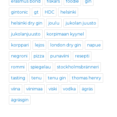
erasmus bond
fiskars
foodie
gin
gintonic
gt
HDC
helsinki
helsinki dry gin
joulu
jukolan juusto
jukolanjuusto
korpimaan kyynel
korppari
lejos
london dry gin
napue
negroni
pizza
punaviini
resepti
rommi
spiegelau
stockholmsbränneri
tasting
tenu
tenu gin
thomas henry
viina
viinimaa
viski
vodka
ägräs
ägräsgin