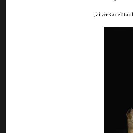
Jäitä+Kanelitan