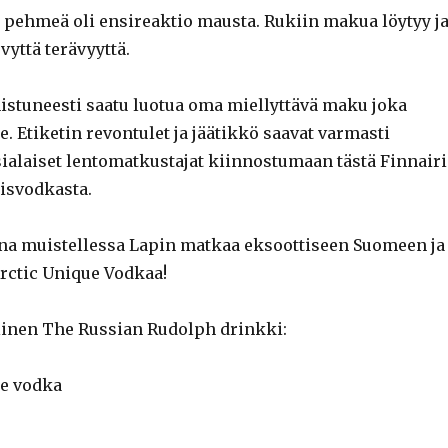
 pehmeä oli ensireaktio mausta. Rukiin makua löytyy j
yttä terävyyttä.
istuneesti saatu luotua oma miellyttävä maku joka
. Etiketin revontulet ja jäätikkö saavat varmasti
ialaiset lentomatkustajat kiinnostumaan tästä Finnair
isvodkasta.
a muistellessa Lapin matkaa eksoottiseen Suomeen ja
Arctic Unique Vodkaa!
inen The Russian Rudolph drinkki:
ue vodka