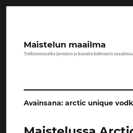
Maistelun maailma
Tutkimusmatka juomien ja kauniin kulttuurin maailma
Avainsana:
arctic unique vod
Maistelussa Arct