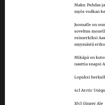
Maku: Puhdas ja
myös vodkan kev
Juomalle on onn
soveltuu monelle
esimerkiksi Aas
myymästä eriko
Mikäpä on koton
nauttia snapsi 
Lopuksi herkull
4cl Arctic Uniq
10cl Ginger Ale