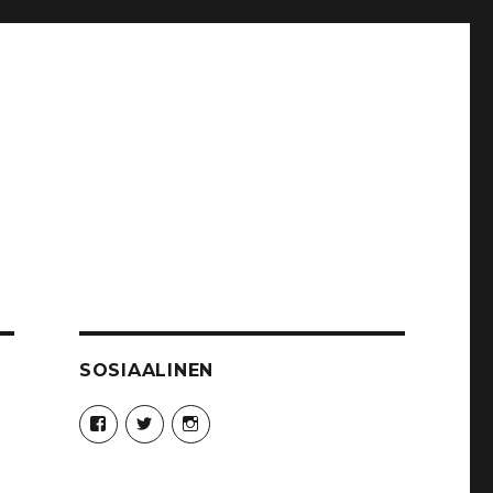
SOSIAALINEN
Näytä
Näytä
Näytä
Syncro89Photography:n
MikaelJohnsson:n
syncro89:n
profiili
profiili
profiili
Facebook
Twitter
Instagram
palvelussa
palvelussa
palvelussa