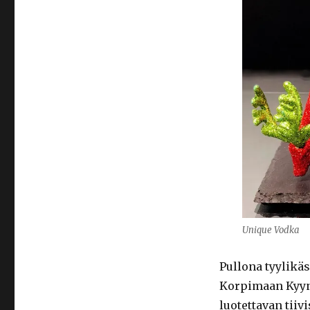
Unique Vodka
Pullona tyylikä
Korpimaan Kyyne
luotettavan tii