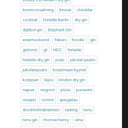
borniconsalming
briossi
cheddar
cocktail
Destille Berlin
dry gin
dybbol gin
Elephant Gin
erasmus bond
fiskars
foodie
gin
gintonic
gt
HDC
helsinki
helsinki dry gin
joulu
jukolan juusto
jukolanjuusto
korpimaan kyynel
korppari
lejos
london dry gin
napue
negroni
pizza
punaviini
resepti
rommi
spiegelau
stockholmsbränneri
tasting
tenu
tenu gin
thomas henry
viina