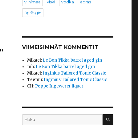
viinimaa
viski
vodka
ägräs
a
ägräsgin
VIIMEISIMMÄT KOMMENTIT
in
Mikael
:
Le Bon Tikka barrel aged gin
mh
:
Le Bon Tikka barrel aged gin
Mikael
:
Inginius Tailored Tonic Classic
Teemu
:
Inginius Tailored Tonic Classic
CH
:
Peppe Ingewerer liquer
HAKU
Etsi: