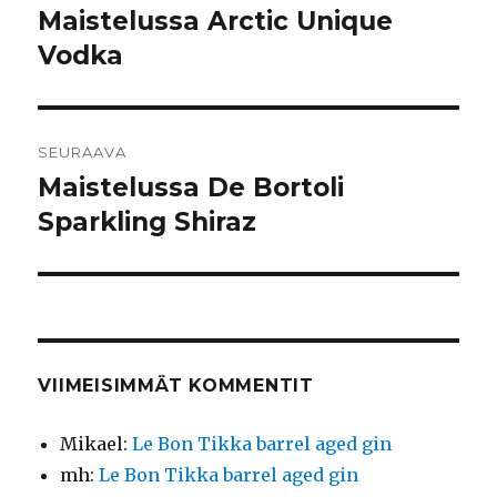
selaus
Maistelussa Arctic Unique
Edellinen
artikkeli:
Vodka
SEURAAVA
Maistelussa De Bortoli
Seuraava
artikkeli:
Sparkling Shiraz
VIIMEISIMMÄT KOMMENTIT
Mikael
:
Le Bon Tikka barrel aged gin
mh
:
Le Bon Tikka barrel aged gin