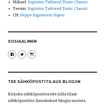
Mikael
:
Inginius Tailored Tonic Classic
Teemu
:
Inginius Tailored Tonic Classic
CH
:
Peppe Ingewerer liquer
SOSIAALINEN
Näytä
Näytä
Näytä
Syncro89Photography:n
MikaelJohnsson:n
syncro89:n
profiili
profiili
profiili
Facebook
Twitter
Instagram
palvelussa
palvelussa
palvelussa
TEE SÄHKÖPOSTITILAUS BLOGIIN
Kirjoita sähköpostiosoite jolla tilaat
sähköpostiisi ilmoitukset blogin uusista