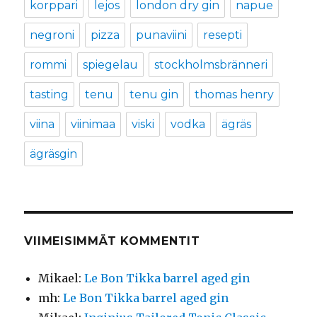
korppari
lejos
london dry gin
napue
negroni
pizza
punaviini
resepti
rommi
spiegelau
stockholmsbränneri
tasting
tenu
tenu gin
thomas henry
viina
viinimaa
viski
vodka
ägräs
ägräsgin
VIIMEISIMMÄT KOMMENTIT
Mikael
:
Le Bon Tikka barrel aged gin
mh
:
Le Bon Tikka barrel aged gin