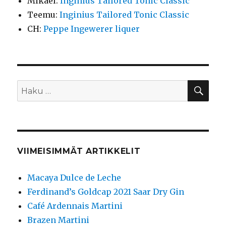
Mikael
:
Inginius Tailored Tonic Classic
Teemu
:
Inginius Tailored Tonic Classic
CH
:
Peppe Ingewerer liquer
HA
Etsi:
VIIMEISIMMÄT ARTIKKELIT
Macaya Dulce de Leche
Ferdinand’s Goldcap 2021 Saar Dry Gin
Café Ardennais Martini
Brazen Martini