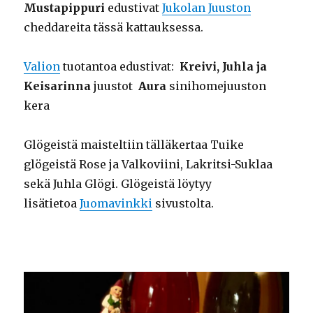
Mustapippuri
edustivat
Jukolan Juuston
cheddareita tässä kattauksessa.
Valion
tuotantoa edustivat:
Kreivi, Juhla ja
Keisarinna
juustot
Aura
sinihomejuuston
kera
Glögeistä maisteltiin tälläkertaa Tuike
glögeistä Rose ja Valkoviini, Lakritsi-Suklaa
sekä Juhla Glögi. Glögeistä löytyy
lisätietoa
Juomavinkki
sivustolta.