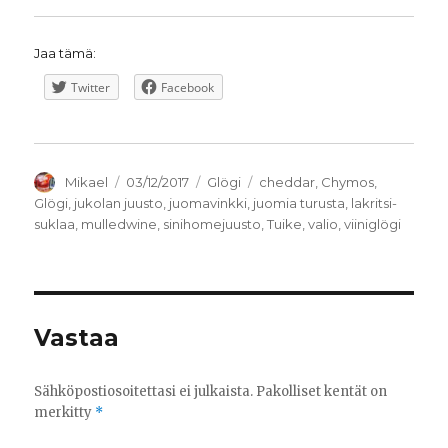
Jaa tämä:
Twitter
Facebook
Kirjoittaja
Julkaistu
Kategoriat
Avainsanat
Mikael
03/12/2017
Glögi
cheddar
,
Chymos
,
Glögi
,
jukolan juusto
,
juomavinkki
,
juomia turusta
,
lakritsi-
suklaa
,
mulledwine
,
sinihomejuusto
,
Tuike
,
valio
,
viiniglögi
Vastaa
Sähköpostiosoitettasi ei julkaista.
Pakolliset kentät on
merkitty
*