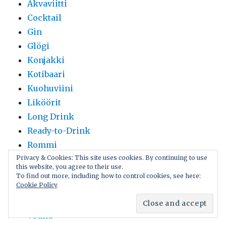
Akvaviitti
Cocktail
Gin
Glögi
Konjakki
Kotibaari
Kuohuviini
Liköörit
Long Drink
Ready-to-Drink
Rommi
Ruoka
Privacy & Cookies: This site uses cookies. By continuing to use
this website, you agree to their use.
Tonic Water
To find out more, including how to control cookies, see here:
Cookie Policy
Uncategorized
Viini
Vodka