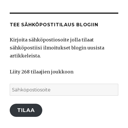
Facebook
Twitter
Instagram
palvelussa
palvelussa
palvelussa
TEE SÄHKÖPOSTITILAUS BLOGIIN
Kirjoita sähköpostiosoite jolla tilaat
sähköpostiisi ilmoitukset blogin uusista
artikkeleista.
Liity 268 tilaajien joukkoon
Sähköpostiosoite
TILAA