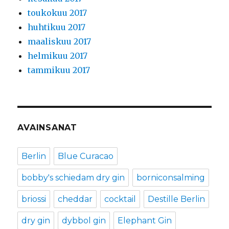
toukokuu 2017
huhtikuu 2017
maaliskuu 2017
helmikuu 2017
tammikuu 2017
AVAINSANAT
Berlin
Blue Curacao
bobby's schiedam dry gin
borniconsalming
briossi
cheddar
cocktail
Destille Berlin
dry gin
dybbol gin
Elephant Gin