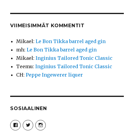
VIIMEISIMMÄT KOMMENTIT
Mikael
:
Le Bon Tikka barrel aged gin
mh
:
Le Bon Tikka barrel aged gin
Mikael
:
Inginius Tailored Tonic Classic
Teemu
:
Inginius Tailored Tonic Classic
CH
:
Peppe Ingewerer liquer
SOSIAALINEN
Näytä
Näytä
Näytä
Syncro89Photography:n
MikaelJohnsson:n
syncro89:n
profiili
profiili
profiili