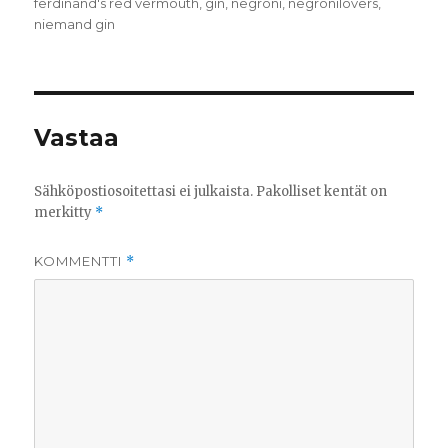
ferdinand's red vermouth
,
gin
,
negroni
,
negronilovers
,
niemand gin
Vastaa
Sähköpostiosoitettasi ei julkaista.
Pakolliset kentät on
merkitty
*
KOMMENTTI
*