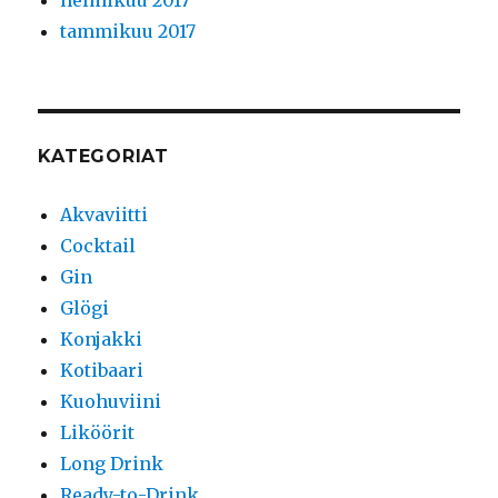
helmikuu 2017
tammikuu 2017
KATEGORIAT
Akvaviitti
Cocktail
Gin
Glögi
Konjakki
Kotibaari
Kuohuviini
Liköörit
Long Drink
Ready-to-Drink