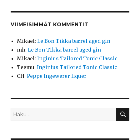
VIIMEISIMMÄT KOMMENTIT
Mikael
:
Le Bon Tikka barrel aged gin
mh
:
Le Bon Tikka barrel aged gin
Mikael
:
Inginius Tailored Tonic Classic
Teemu
:
Inginius Tailored Tonic Classic
CH
:
Peppe Ingewerer liquer
HA
Etsi: