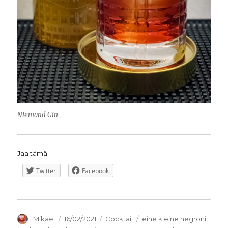
Niemand Gin
Jaa tämä:
Twitter
Facebook
Kirjoittaja
Julkaistu
Kategoriat
Avainsanat
Mikael
16/02/2021
Cocktail
eine kleine negroni
,