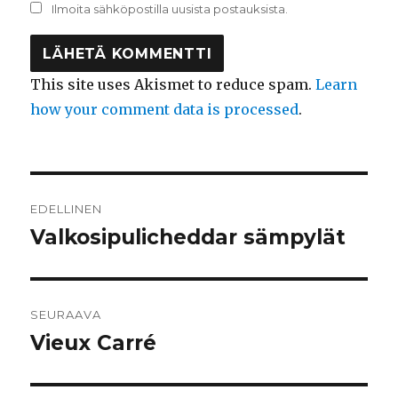
Ilmoita sähköpostilla uusista postauksista.
This site uses Akismet to reduce spam.
Learn
how your comment data is processed
.
Artikkelien
EDELLINEN
selaus
Valkosipulicheddar sämpylät
Edellinen
artikkeli:
SEURAAVA
Vieux Carré
Seuraava
artikkeli: