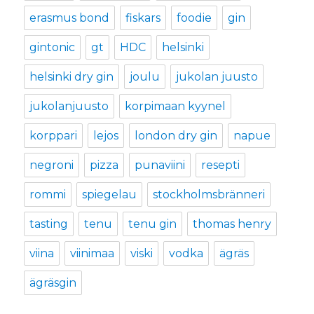
erasmus bond
fiskars
foodie
gin
gintonic
gt
HDC
helsinki
helsinki dry gin
joulu
jukolan juusto
jukolanjuusto
korpimaan kyynel
korppari
lejos
london dry gin
napue
negroni
pizza
punaviini
resepti
rommi
spiegelau
stockholmsbränneri
tasting
tenu
tenu gin
thomas henry
viina
viinimaa
viski
vodka
ägräs
ägräsgin